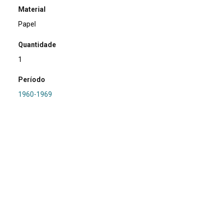
Material
Papel
Quantidade
1
Período
1960-1969
Relacionamento
PRONAPA
Referência
SA0210 - RS-I-013: Estância Santa Maria 2
Procedência
Marsul
Região Hidrográfica