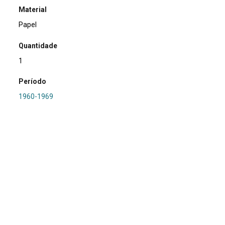
Material
Papel
Quantidade
1
Período
1960-1969
Relacionamento
PRONAPA
Referência
SA0227 - RS-I-030: Arroio Ipané
Procedência
Marsul
Região Hidrográfica