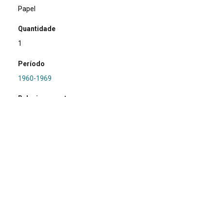
Papel
Quantidade
1
Período
1960-1969
Relacionamento
PRONAPA
Referência
SA0230 - RS-I-033: Itaqui 1
Procedência
Marsul
Região Hidrográfica
RS/I