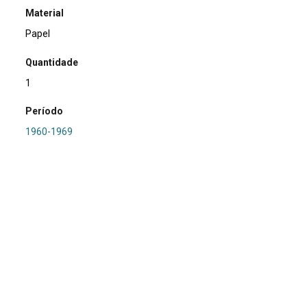
Material
Papel
Quantidade
1
Período
1960-1969
Relacionamento
PRONAPA
Referência
SA0252 - RS-I-055: Passo do Itaum 5
Procedência
Marsul
Região Hidrográfica