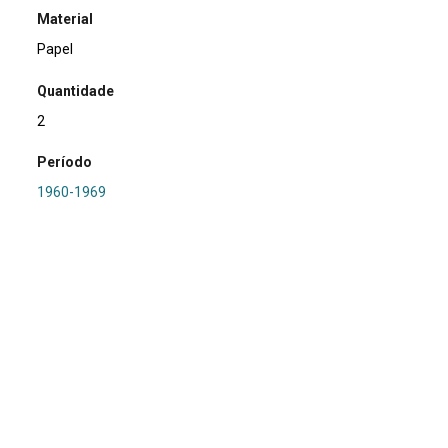
Material
Papel
Quantidade
2
Período
1960-1969
Relacionamento
PRONAPA e PROPA
Referência
SA0271 - RS-I-074: Colonia Rizícola 1
Procedência
Marsul
Região Hidrográfica