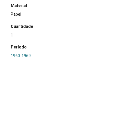
Material
Papel
Quantidade
1
Período
1960-1969
Relacionamento
PRONAPA
Referência
SA0360 - RS-IJ-063: Granja Bela Vista
Procedência
Marsul
Região Hidrográfica