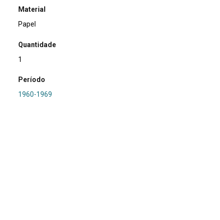
Material
Papel
Quantidade
1
Período
1960-1969
Relacionamento
PRONAPA
Referência
SA0371 - RS-LC-044: Tapera 1
Procedência
Marsul
Região Hidrográfica