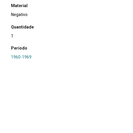
Material
Negativo
Quantidade
1
Período
1960-1969
Relacionamento
PRONAPA
Referência
SA0372 - RS-LC-045: Tapera 2
Procedência
Marsul
Região Hidrográfica