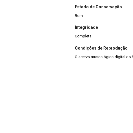
Estado de Conservação
Bom
Integridade
Completa
Condições de Reprodução
O acervo museológico digital do 
podem ser divulgadas para fins a
sempre citada a fonte. A reprodu
original. Ex: “Croqui do RS-S-263: 
Marsul/SEDAC.