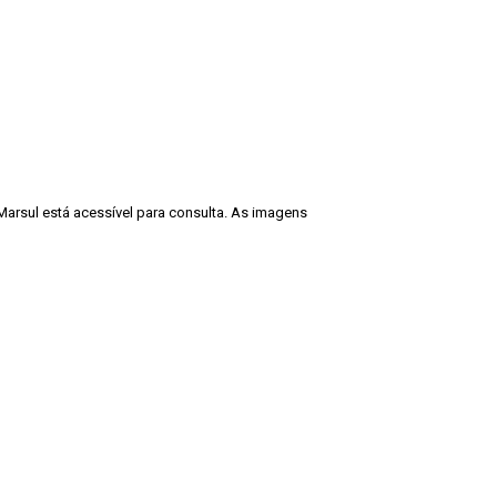
Marsul está acessível para consulta. As imagens
cadêmicos e expositivos, desde que seja
ção deve ser também fidedigna à descrição
Guarda Velha 2 - Eurico Miller - 1965”. Fonte:
Voltar para a lista de itens