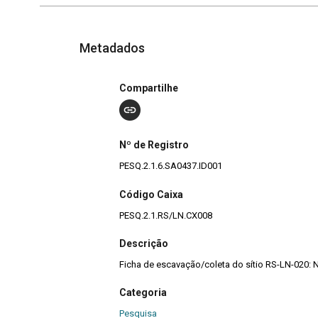
Metadados
Compartilhe
Nº de Registro
PESQ.2.1.6.SA0437.ID001
Código Caixa
PESQ.2.1.RS/LN.CX008
Descrição
Ficha de escavação/coleta do sítio RS-LN-020: 
Categoria
Pesquisa