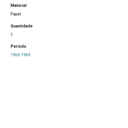
Material
Papel
Quantidade
1
Período
1960-1969
Relacionamento
PRONAPA
Referência
SA0446 - RS-LN-029: Palmital
Procedência
Marsul
Região Hidrográfica