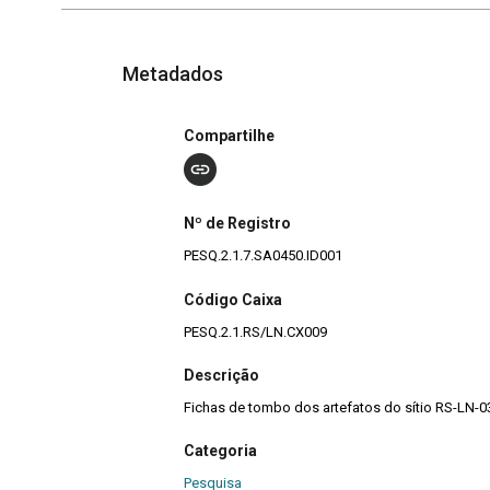
Metadados
Compartilhe
Nº de Registro
PESQ.2.1.7.SA0450.ID001
Código Caixa
PESQ.2.1.RS/LN.CX009
Descrição
Fichas de tombo dos artefatos do sítio RS-LN-0
Categoria
Pesquisa