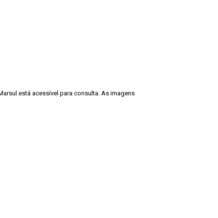
Marsul está acessível para consulta. As imagens
cadêmicos e expositivos, desde que seja
ção deve ser também fidedigna à descrição
Guarda Velha 2 - Eurico Miller - 1965”. Fonte:
Voltar para a lista de itens