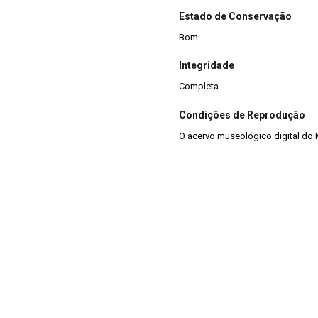
Estado de Conservação
Bom
Integridade
Completa
Condições de Reprodução
O acervo museológico digital do 
podem ser divulgadas para fins a
sempre citada a fonte. A reprodu
original. Ex: “Croqui do RS-S-263: 
Marsul/SEDAC.