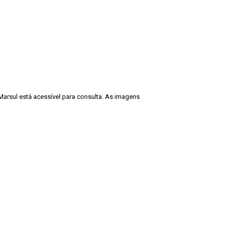
Marsul está acessível para consulta. As imagens
cadêmicos e expositivos, desde que seja
ção deve ser também fidedigna à descrição
Guarda Velha 2 - Eurico Miller - 1965”. Fonte:
Voltar para a lista de itens