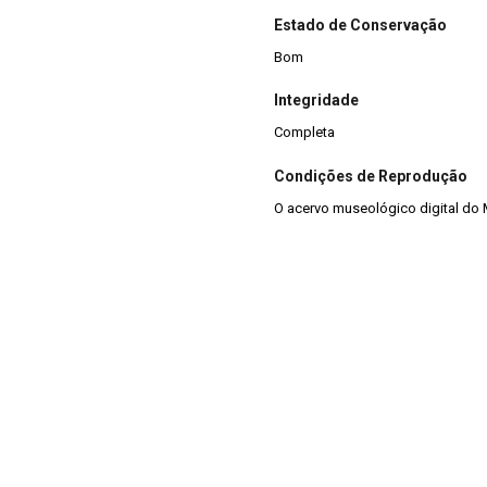
Estado de Conservação
Bom
Integridade
Completa
Condições de Reprodução
O acervo museológico digital do 
podem ser divulgadas para fins a
sempre citada a fonte. A reprodu
original. Ex: “Croqui do RS-S-263: 
Marsul/SEDAC.