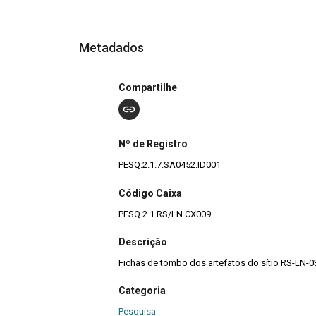
Metadados
Compartilhe
Nº de Registro
PESQ.2.1.7.SA0452.ID001
Código Caixa
PESQ.2.1.RS/LN.CX009
Descrição
Fichas de tombo dos artefatos do sítio RS-LN-03
Categoria
Pesquisa