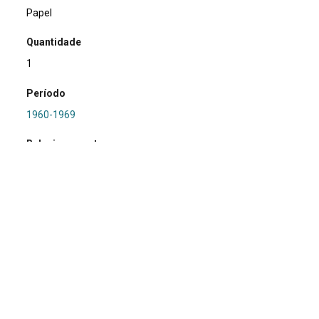
Papel
Quantidade
1
Período
1960-1969
Relacionamento
PRONAPA
Referência
SA0463 - RS-LN-046: Josafath 2
Procedência
Marsul
Região Hidrográfica
RS/LN