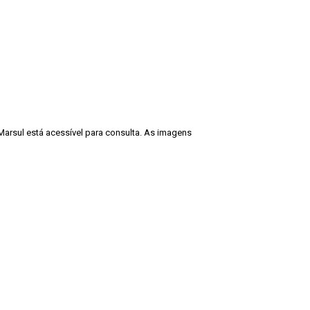
Marsul está acessível para consulta. As imagens
cadêmicos e expositivos, desde que seja
ção deve ser também fidedigna à descrição
Guarda Velha 2 - Eurico Miller - 1965”. Fonte:
Voltar para a lista de itens