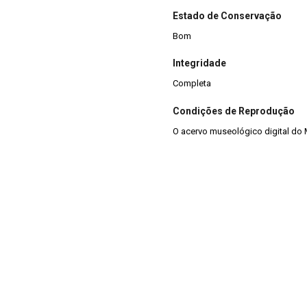
Estado de Conservação
Bom
Integridade
Completa
Condições de Reprodução
O acervo museológico digital do 
podem ser divulgadas para fins a
sempre citada a fonte. A reprodu
original. Ex: “Croqui do RS-S-263: 
Marsul/SEDAC.