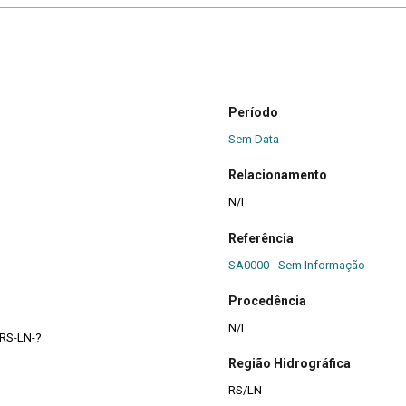
Período
Sem Data
Relacionamento
N/I
Referência
SA0000 - Sem Informação
Procedência
N/I
 RS-LN-?
Região Hidrográfica
RS/LN