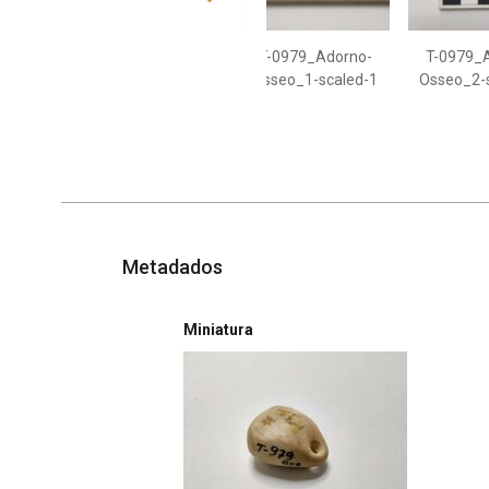
T-0979_Adorno-
T-0979_
Osseo_1-scaled-1
Osseo_2-
Metadados
Miniatura