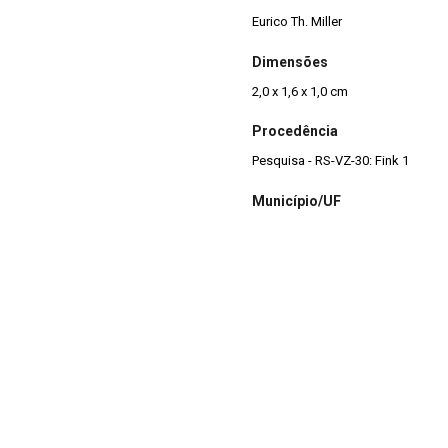
Eurico Th. Miller
Dimensões
2,0 x 1,6 x 1,0 cm
Procedência
Pesquisa - RS-VZ-30: Fink 1
Município/UF
Porto Lucena - RS
do proveniente do sítio
a com a perfuração e polimento de
Estado de Conservação
oral, em colares, braceletes e
Bom
Integridade
Completa
Situação
Reserva Técnica