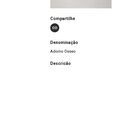
Compartilhe
Denominação
Adorno Ósseo
Descrição
A peça pertence à coleção Eurico Th. Miller, sen
arqueológico RS-VZ-30: Fink 1. É confeccionad
osso de fauna, para utilização como adorno corp
pingentes.
Nº de Registro
T-0979
Outros Registros
C-00809