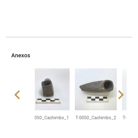
Anexos
T-0050_Cachimbo_1
T-0050_Cachimbo_2
T-0050