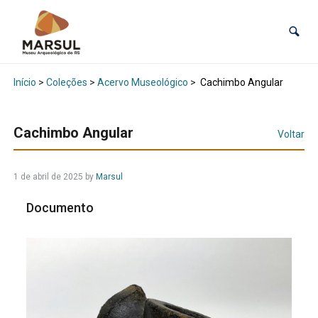
Início
>
Coleções
>
Acervo Museológico
>
Cachimbo Angular
Cachimbo Angular
Voltar
1 de abril de 2025
by
Marsul
Documento