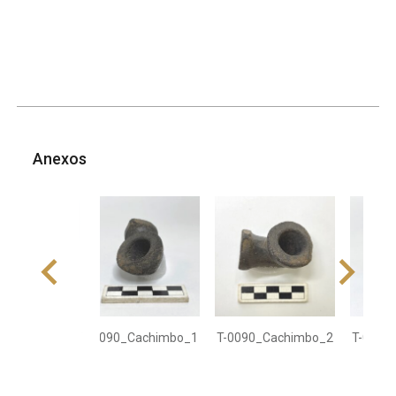
Anexos
T-0090_Cachimbo_1
T-0090_Cachimbo_2
T-0090