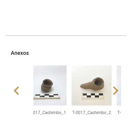
Anexos
T-0017_Cachimbo_1
T-0017_Cachimbo_2
T-0017