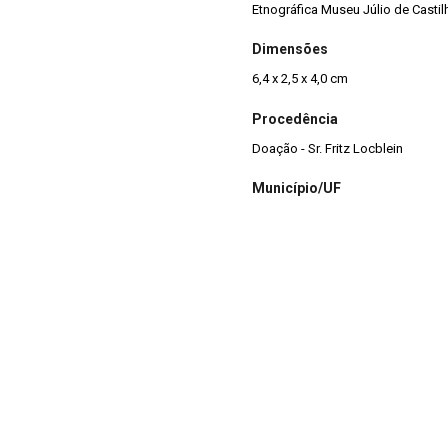
Etnográfica Museu Júlio de Casti
Dimensões
6,4 x 2,5 x 4,0 cm
Procedência
Doação - Sr. Fritz Locblein
Município/UF
Lajeado - RS
lio de Castilhos, sendo
confeccionada em argila, tendo
Estado de Conservação
é classificado como de formato
Bom
Integridade
Completa
Situação
Reserva Técnica