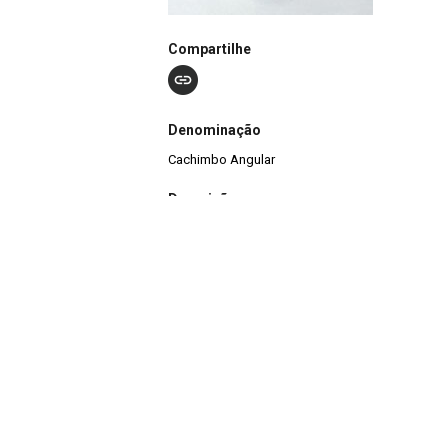
Compartilhe
Denominação
Cachimbo Angular
Descrição
A peça pertence à coleção Etnográfica Museu Jú
proveniente da doação de Sr. Fritz Locblein. É 
acabamento em superfície alisada. O petynguá 
angular, para utilização com fumo.
Nº de Registro
T-0024
Outros Registros
1561ET