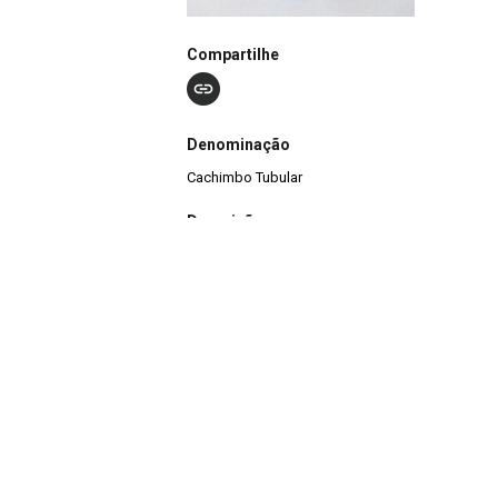
Compartilhe
Denominação
Cachimbo Tubular
Descrição
A peça pertence à coleção Etnográfica Museu Jú
possui informação de procedência. É confeccio
acabamento em superfície polida. O petynguá é
tubular, para utilização com fumo.
Nº de Registro
T-0988
Outros Registros
2047ET