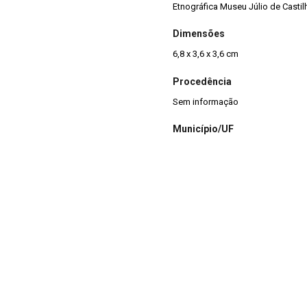
Etnográfica Museu Júlio de Casti
Dimensões
6,8 x 3,6 x 3,6 cm
Procedência
Sem informação
Município/UF
Sem informação - RS
lio de Castilhos, porém não
nada em argila, tendo
Estado de Conservação
 classificado como de formato
Regular
Integridade
Completa
Situação
Reserva Técnica