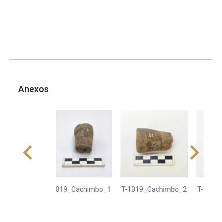
Anexos
T-1019_Cachimbo_1
T-1019_Cachimbo_2
T-1019