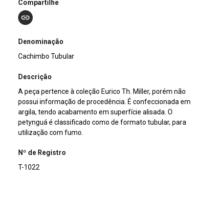
Compartilhe
Denominação
Cachimbo Tubular
Descrição
A peça pertence à coleção Eurico Th. Miller, porém não
possui informação de procedência. É confeccionada em
argila, tendo acabamento em superfície alisada. O
petynguá é classificado como de formato tubular, para
utilização com fumo.
Nº de Registro
T-1022
Outros Registros
S/I