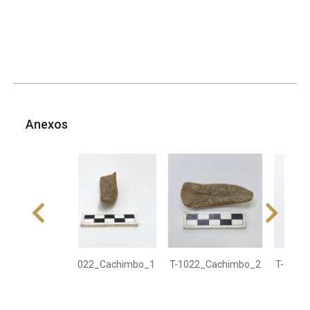
Anexos
T-1022_Cachimbo_1
T-1022_Cachimbo_2
T-1022