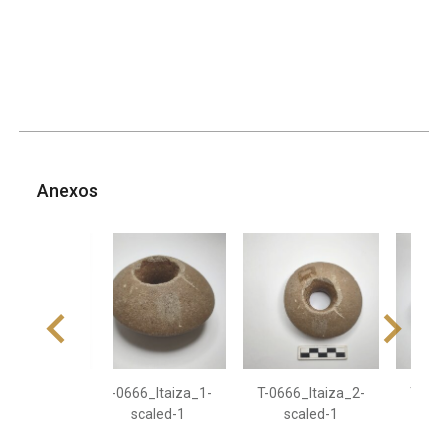
Anexos
T-0666_Itaiza_1-
T-0666_Itaiza_2-
T-066
scaled-1
scaled-1
s