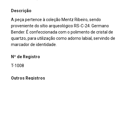
Descrição
A peça pertence à coleção Mentz Ribeiro, sendo
proveniente do sítio arqueológico RS-C-24: Germano
Bender. É confeccionada com o polimento de cristal de
quartzo, para utilização como adorno labial, servindo de
marcador de identidade.
Nº de Registro
T-1008
Outros Registros
C-04057
Material
Lítico
Técnica
Polimento