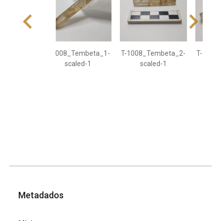
T-1008_Tembeta_1-
T-1008_Tembeta_2-
T-1008
scaled-1
scaled-1
s
Metadados