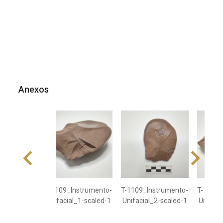
Anexos
T-1109_Instrumento-
T-1109_Instrumento-
T-1109_
Unifacial_1-scaled-1
Unifacial_2-scaled-1
Unifaci