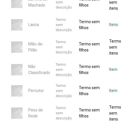
sem
sem
Machado
filhos
descrição
itens
Termo
Termo sem
Lasca
Itens
sem
filhos
descrição
Termo
Termo
Mão-de-
Termo sem
sem
sem
Pilão
filhos
descrição
itens
Termo
Não
Termo sem
Item
sem
Classificado
filhos
descrição
Termo
Termo sem
Percutor
Item
sem
filhos
descrição
Termo
Termo
Peso de
Termo sem
sem
sem
Rede
filhos
descrição
itens