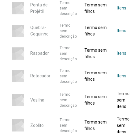
Termo
Ponta de
Termo sem
Itens
sem
Projétil
filhos
descrição
Termo
Quebra-
Termo sem
Itens
sem
Coquinho
filhos
descrição
Termo
Termo sem
Raspador
Itens
sem
filhos
descrição
Termo
Termo sem
Retocador
Itens
sem
filhos
descrição
Termo
Termo
Termo sem
Vasilha
sem
sem
filhos
descrição
itens
Termo
Termo
Termo sem
Zoólito
sem
sem
filhos
descrição
itens