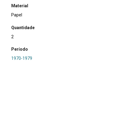
Material
Papel
Quantidade
2
Período
1970-1979
Relacionamento
PRONAPA e PROPA
Referência
SA0199 - RS-I-002: Passo do Ibicuí 2
Procedência
Marsul
Região Hidrográfica