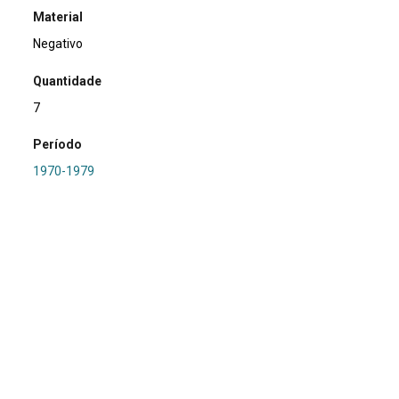
Material
Negativo
Quantidade
7
Período
1970-1979
Relacionamento
PRONAPA e PROPA
Referência
SA0264 - RS-I-067: Touro Passo 1
Procedência
Marsul
Região Hidrográfica