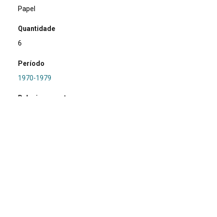
Papel
Quantidade
6
Período
1970-1979
Relacionamento
PRONAPA e PROPA
Referência
SA0269 - RS-I-072: Palmito 1
Procedência
Marsul
Região Hidrográfica
RS/I