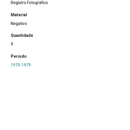
Registro Fotográfico
Material
Negativo
Quantidade
9
Período
1970-1979
Relacionamento
PROPA
Referência
SA0000 - Sem Informação
Procedência
Marsul