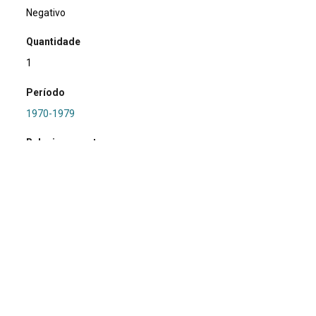
Negativo
Quantidade
1
Período
1970-1979
Relacionamento
PRONAPA e PROPA
Referência
SA0355 - RS-IJ-058: Butui
Procedência
Marsul
Região Hidrográfica
RS/IJ