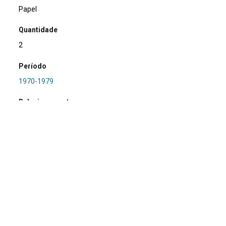
Papel
Quantidade
2
Período
1970-1979
Relacionamento
PRONAPA
Referência
SA0394 - RS-LC-067: Caveira 1
Procedência
Marsul
Região Hidrográfica
RS/LC