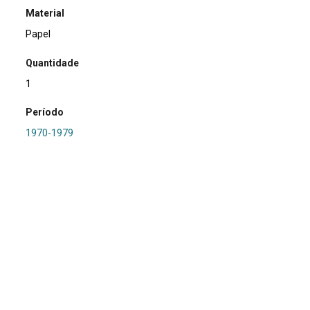
Material
Papel
Quantidade
1
Período
1970-1979
Relacionamento
PRONAPA
Referência
SA0464 - RS-LN-047: Calipso
Procedência
Marsul
Região Hidrográfica