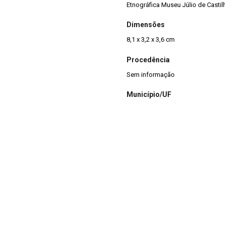
Etnográfica Museu Júlio de Casti
Dimensões
8,1 x 3,2 x 3,6 cm
Procedência
Sem informação
Município/UF
Sem informação - RS
lio de Castilhos, porém não
nada em argila, tendo
Estado de Conservação
é classificado como de formato
Regular
Integridade
Parcialmente Completa
Situação
Reserva Técnica