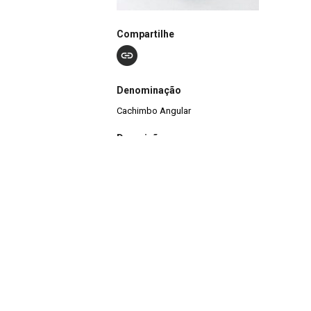
Compartilhe
Denominação
Cachimbo Angular
Descrição
A peça pertence à coleção Etnográfica Museu Jú
possui informação de procedência. É confeccio
acabamento em superfície brunida. O petynguá 
angular, para utilização com fumo.
Nº de Registro
T-0996
Outros Registros
1540ET