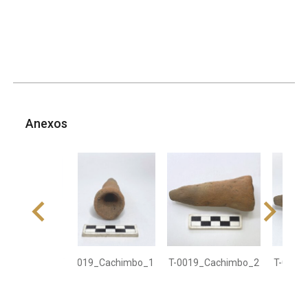
Anexos
T-0019_Cachimbo_1
T-0019_Cachimbo_2
T-0019