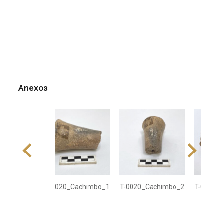
Anexos
T-0020_Cachimbo_1
T-0020_Cachimbo_2
T-0020