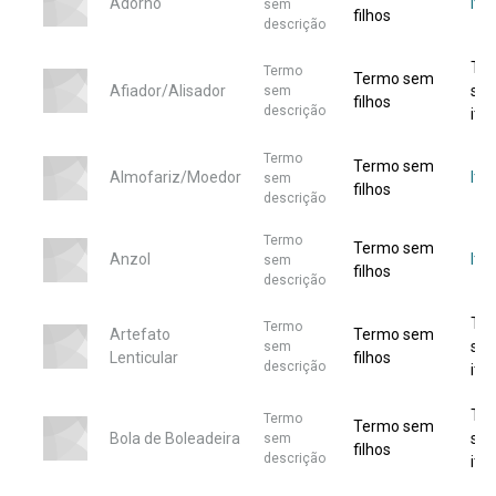
Adorno
Ite
sem
filhos
descrição
Te
Termo
Termo sem
Afiador/Alisador
se
sem
filhos
descrição
ite
Termo
Termo sem
Almofariz/Moedor
Ite
sem
filhos
descrição
Termo
Termo sem
Anzol
Ite
sem
filhos
descrição
Te
Termo
Artefato
Termo sem
se
sem
Lenticular
filhos
descrição
ite
Te
Termo
Termo sem
Bola de Boleadeira
se
sem
filhos
descrição
ite