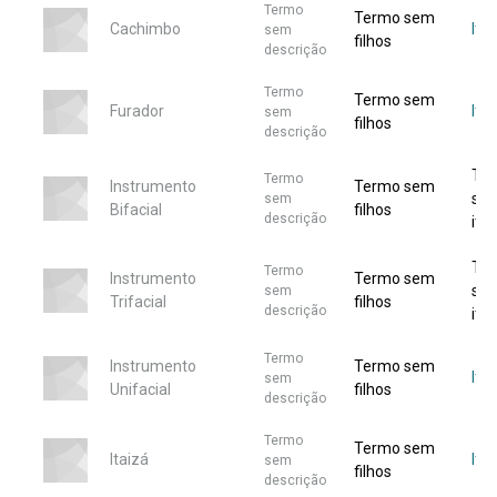
Termo
Termo sem
Cachimbo
Ite
sem
filhos
descrição
Termo
Termo sem
Furador
Ite
sem
filhos
descrição
Te
Termo
Instrumento
Termo sem
se
sem
Bifacial
filhos
descrição
ite
Te
Termo
Instrumento
Termo sem
se
sem
Trifacial
filhos
descrição
ite
Termo
Instrumento
Termo sem
Ite
sem
Unifacial
filhos
descrição
Termo
Termo sem
Itaizá
Ite
sem
filhos
descrição